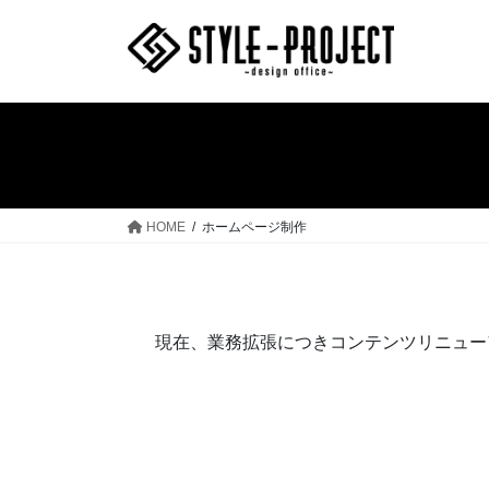
コ
ナ
ン
ビ
テ
ゲ
ン
ー
ツ
シ
へ
ョ
ス
ン
キ
に
ッ
移
HOME
ホームページ制作
プ
動
現在、業務拡張につきコンテンツリニュー